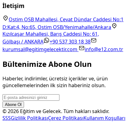
İletişim
Ostim OSB Mahallesi, Cevat Dündar Caddesi No:1
D:Kat:4, No:65, Ostim OSB/Yenimahalle/Ankara
Kızılcaşar Mahallesi, Barış Caddesi No: 61,
Gölbaşı / ANKARA
+90 537 303 18 38
kurumsal@egitimgelecektir.com
info@e12.com.tr
Bültenimize Abone Olun
Haberler, indirimler, ücretsiz içerikler ve, ürün
güncellemelerinden ilk sizin haberiniz olsun.
Abone Ol
©
2026
Eğitim ve Gelecek. Tüm hakları saklıdır.
SSS
Gizlilik Politikası
Çerez Politikası
Kullanım Koşulları