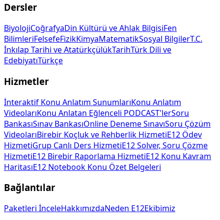
Dersler
Biyoloji
Coğrafya
Din Kültürü ve Ahlak Bilgisi
Fen
Bilimleri
Felsefe
Fizik
Kimya
Matematik
Sosyal Bilgiler
T.C.
İnkılap Tarihi ve Atatürkçülük
Tarih
Türk Dili ve
Edebiyatı
Türkçe
Hizmetler
İnteraktif Konu Anlatım Sunumları
Konu Anlatım
Videoları
Konu Anlatan Eğlenceli PODCAST'ler
Soru
Bankası
Sınav Bankası
Online Deneme Sınavı
Soru Çözüm
Videoları
Birebir Koçluk ve Rehberlik Hizmeti
E12 Ödev
Hizmeti
Grup Canlı Ders Hizmeti
E12 Solver, Soru Çözme
Hizmeti
E12 Birebir Raporlama Hizmeti
E12 Konu Kavram
Haritası
E12 Notebook Konu Özet Belgeleri
Bağlantılar
Paketleri İncele
Hakkımızda
Neden E12
Ekibimiz