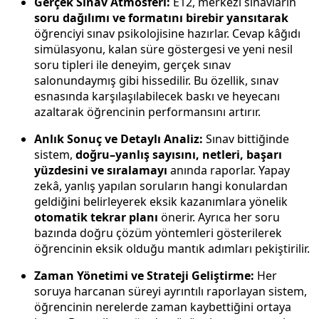
Gerçek Sınav Atmosferi:
E12, merkezi sınavların
soru dağılımı ve formatını birebir yansıtarak
öğrenciyi sınav psikolojisine hazırlar. Cevap kâğıdı
simülasyonu, kalan süre göstergesi ve yeni nesil
soru tipleri ile deneyim, gerçek sınav
salonundaymış gibi hissedilir. Bu özellik, sınav
esnasında karşılaşılabilecek baskı ve heyecanı
azaltarak öğrencinin performansını artırır.
Anlık Sonuç ve Detaylı Analiz:
Sınav bittiğinde
sistem,
doğru–yanlış sayısını, netleri, başarı
yüzdesini ve sıralamayı
anında raporlar. Yapay
zekâ, yanlış yapılan soruların hangi konulardan
geldiğini belirleyerek eksik kazanımlara yönelik
otomatik tekrar planı
önerir. Ayrıca her soru
bazında doğru çözüm yöntemleri gösterilerek
öğrencinin eksik olduğu mantık adımları pekiştirilir.
Zaman Yönetimi ve Strateji Geliştirme:
Her
soruya harcanan süreyi ayrıntılı raporlayan sistem,
öğrencinin nerelerde zaman kaybettiğini ortaya