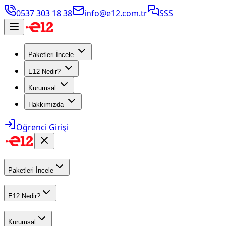
0537 303 18 38
info@e12.com.tr
SSS
Paketleri İncele
E12 Nedir?
Kurumsal
Hakkımızda
Öğrenci Girişi
Paketleri İncele
E12 Nedir?
Kurumsal