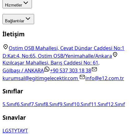
Hizmetler
Bağlantılar
İletişim
Ostim OSB Mahallesi, Cevat Dündar Caddesi No:1
D:Kat:4, No:65, Ostim OSB/Yenimahalle/Ankara
Kızılcaşar Mahallesi, Barış Caddesi No: 61,
Gölbaşı / ANKARA
+90 537 303 18 38
kurumsal@egitimgelecektir.com
info@e12.com.tr
Sınıflar
5.Sınıf
6.Sınıf
7.Sınıf
8.Sınıf
9.Sınıf
10.Sınıf
11.Sınıf
12.Sınıf
Sınavlar
LGS
TYT
AYT