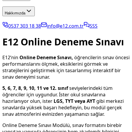
Hakkımızda
0537 303 18 38
info@e12.com.tr
SSS
E12 Online Deneme Sınavı
E12’nin
Online Deneme Sınavı,
öğrencilerin sınav öncesi
performanslarını ölçmek, eksiklerini görmek ve
stratejilerini geliştirmek için tasarlanmış interaktif bir
sınav deneyimi sunar.
5, 6, 7, 8, 9, 10, 11 ve 12. sınıf
seviyelerindeki tüm
öğrenciler için uygundur. İster okul sınavlarına
hazırlanıyor olun, ister
LGS, TYT veya AYT
gibi merkezi
sınavlarda yüksek başarı hedefleyin, bu modül gerçek
sınav atmosferini evinizden yaşamanızı sağlar.
Online Deneme Sınavı Modülü, sınav formatını birebir
yansıtan yapısıyla öğrencinin hem akademik bilgisini